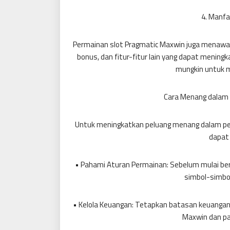
4. Manfa
Permainan slot Pragmatic Maxwin juga menawark
bonus, dan fitur-fitur lain yang dapat meningk
mungkin untuk 
Cara Menang dalam
Untuk meningkatkan peluang menang dalam per
dapat
• Pahami Aturan Permainan: Sebelum mulai b
simbol-simbol
• Kelola Keuangan: Tetapkan batasan keuangan
Maxwin dan pa