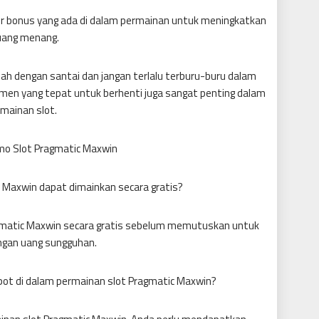
ur bonus yang ada di dalam permainan untuk meningkatkan
uang menang.
ah dengan santai dan jangan terlalu terburu-buru dalam
n yang tepat untuk berhenti juga sangat penting dalam
mainan slot.
mo Slot Pragmatic Maxwin
 Maxwin dapat dimainkan secara gratis?
gmatic Maxwin secara gratis sebelum memutuskan untuk
ngan uang sungguhan.
ot di dalam permainan slot Pragmatic Maxwin?