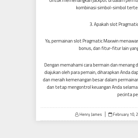
Untuk memenangkan jackpot di dalam perma
kombinasi simbol-simbol terte
3. Apakah slot Pragmat
Ya, permainan slot Pragmatic Maxwin menawarka
bonus, dan fitur-fitur lain y
Dengan memahami cara bermain dan menang da
diajukan oleh para pemain, diharapkan Anda 
dan meraih kemenangan besar dalam permainan i
dan tetap mengontrol keuangan Anda selama b
pecinta pe
Posted
Henry James
February 10, 
on