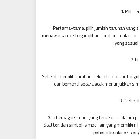
1. Pilih 
Pertama-tama, pilih jumlah taruhan yang s
menawarkan berbagai pilihan taruhan, mulai dari 
yang sesuai
2. P
Setelah memilih taruhan, tekan tombol putar g
dan berhenti secara acak menunjukkan si
3. Perhat
Ada berbagai simbol yang tersebar di dalam p
Scatter, dan simbol-simbol lain yang memiliki n
pahami kombinasi ya