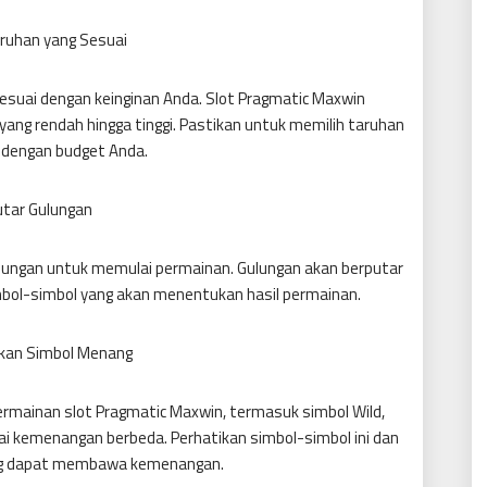
Taruhan yang Sesuai
esuai dengan keinginan Anda. Slot Pragmatic Maxwin
yang rendah hingga tinggi. Pastikan untuk memilih taruhan
 dengan budget Anda.
utar Gulungan
ulungan untuk memulai permainan. Gulungan akan berputar
mbol-simbol yang akan menentukan hasil permainan.
ikan Simbol Menang
ermainan slot Pragmatic Maxwin, termasuk simbol Wild,
ilai kemenangan berbeda. Perhatikan simbol-simbol ini dan
ng dapat membawa kemenangan.