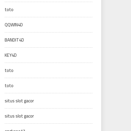
toto
QQWIN4D
BANDIT4D
KEY4D
toto
toto
situs slot gacor
situs slot gacor