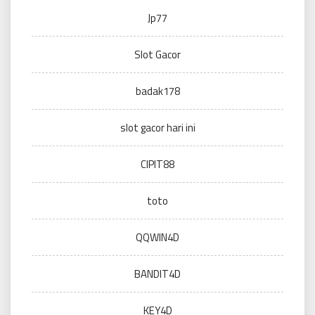
Jp77
Slot Gacor
badak178
slot gacor hari ini
CIPIT88
toto
QQWIN4D
BANDIT4D
KEY4D