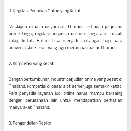
1. Regulasi Perjudian Online yang Ketat
Meskipun minat masyarakat Thailand terhadap perjudian
online tinggi, regulasi perjudian online di negara ini masih
cukup ketat. Hal ini bisa menjadi tantangan bagi para
penyedia slot server yang ingin merambah pasar Thailand.
2. Kompetisi yang Ketat
Dengan pertumbuhan industri perjudian online yang pesat di
Thailand, kompetisi di pasar slot server juga semakin ketat.
Para penyedia layanan judi online harus mampu bersaing
dengan perusahaan lain untuk mendapatkan perhatian
masyarakat Thailand.
3. Pengendalian Resiko