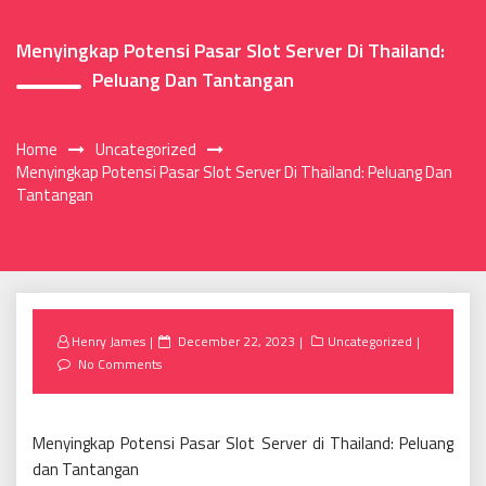
Menyingkap Potensi Pasar Slot Server Di Thailand:
Peluang Dan Tantangan
Home
Uncategorized
Menyingkap Potensi Pasar Slot Server Di Thailand: Peluang Dan
Tantangan
Posted
Henry James
December 22, 2023
Uncategorized
on
No Comments
Menyingkap Potensi Pasar Slot Server di Thailand: Peluang
dan Tantangan