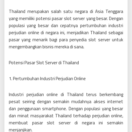
Thailand merupakan salah satu negara di Asia Tenggara
yang memiliki potensi pasar slot server yang besar. Dengan
populasi yang besar dan cepatnya pertumbuhan industri
perjudian online di negara ini, menjadikan Thailand sebagai
pasar yang menarik bagi para penyedia slot server untuk
mengembangkan bisnis mereka di sana.
Potensi Pasar Slot Server di Thailand
1. Pertumbuhan Industri Perjudian Online
Industri perjudian online di Thailand terus berkembang
pesat seiring dengan semakin mudahnya akses internet
dan penggunaan smartphone. Dengan populasi yang besar
dan minat masyarakat Thailand terhadap perjudian online,
membuat pasar slot server di negara ini semakin
menjanjikan.