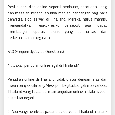
Resiko perjudian online seperti penipuan, pencucian uang,
dan masalah kecanduan bisa menjadi tantangan bagi para
penyedia slot server di Thailand. Mereka harus mampu
mengendalikan resiko-resiko tersebut agar dapat
membangun operasi bisnis yang berkualitas dan
berkelanjutan di negara ini.
FAQ (Frequently Asked Questions)
1. Apakah perjudian online legal di Thailand?
Perjudian online di Thailand tidak diatur dengan jelas dan
masih banyak dilarang. Meskipun begitu, banyak masyarakat
Thailand yang tetap bermain perjudian online melalui situs-
situs luar negeri.
2. Apa yang membuat pasar slot server di Thailand menarik