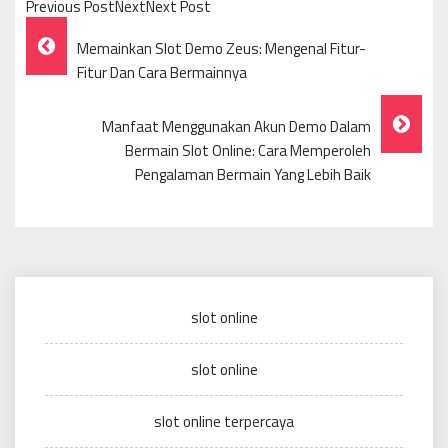
Previous PostNextNext Post
Post
Memainkan Slot Demo Zeus: Mengenal Fitur-
Navigation
Fitur Dan Cara Bermainnya
Manfaat Menggunakan Akun Demo Dalam
Bermain Slot Online: Cara Memperoleh
Pengalaman Bermain Yang Lebih Baik
slot online
slot online
slot online terpercaya